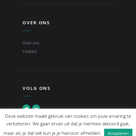
OVER ONS
Over ons
Contact
VOLG ONS
Deze website maakt gebruik van cookies om jouw ervaring te
verbeteren. We gaan ervan uit dat je hiermee akkoord gaat,
© DE MEDIA COLLEGA'S - 2018
maar als je dat wilt kun je je hiervoor afmelden.
Accepteren
HUISSTIJLONTWERP DOOR
DJEN DESIGN