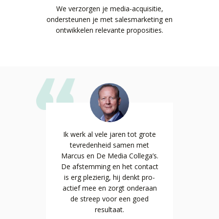
We verzorgen je media-acquisitie,
ondersteunen je met salesmarketing en
ontwikkelen relevante proposities.
an Marcus
Ik werk al vele jaren tot grote
Het enth
 laat keer
tevredenheid samen met
werkt aan
en voor te
Marcus en De Media Collega’s.
op keer z
re en
De afstemming en het contact
gaan
ga’ kan ik
is erg plezierig, hij denkt pro-
klantgeri
en volgend
actief mee en zorgt onderaan
mij niet 
weer samen
de streep voor een goed
keer zond
lega’s.
resultaat.
met De