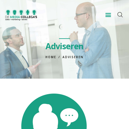
HOME
Adviseren
VOOR WIE?
OVER ONS
HOME
ADVISEREN
CONTACT