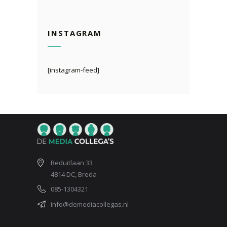
INSTAGRAM
[instagram-feed]
Reduitlaan 33
4814 DC, Breda
085-1304321
info@demediacollegas.nl