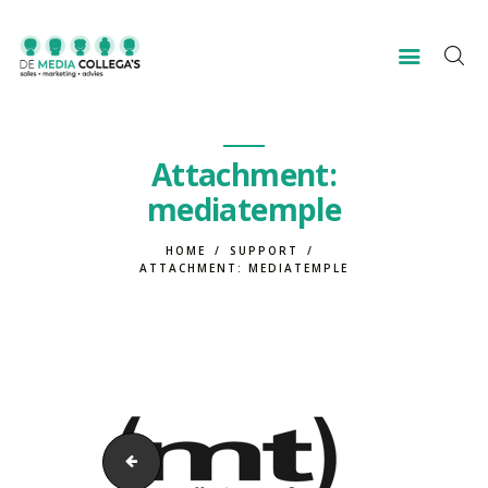
HOME
Attachment:
VOOR WIE?
mediatemple
OVER ONS
CONTACT
HOME
SUPPORT
ATTACHMENT: MEDIATEMPLE
inmotion