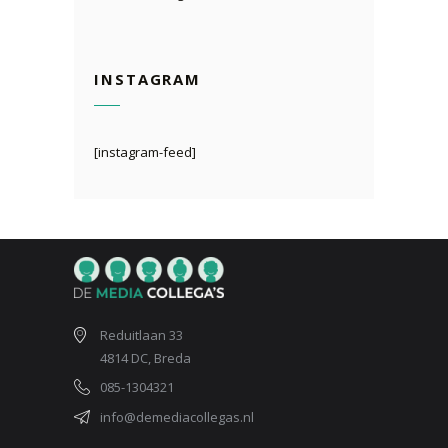
INSTAGRAM
[instagram-feed]
Reduitlaan 33
4814 DC, Breda
085-1304321
info@demediacollegas.nl