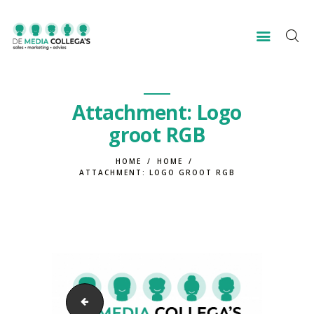
HOME
Attachment: Logo
VOOR WIE?
groot RGB
OVER ONS
CONTACT
HOME
HOME
ATTACHMENT: LOGO GROOT RGB
big banner home v2