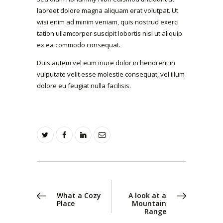
laoreet dolore magna aliquam erat volutpat. Ut
wisi enim ad minim veniam, quis nostrud exerci
tation ullamcorper suscipit lobortis nisl ut aliquip
ex ea commodo consequat.
Duis autem vel eum iriure dolor in hendrerit in
vulputate velit esse molestie consequat, vel illum
dolore eu feugiat nulla facilisis.
Berichtnavigatie
PREV POST
NEXT POST
What a Cozy
A look at a
Place
Mountain
Range