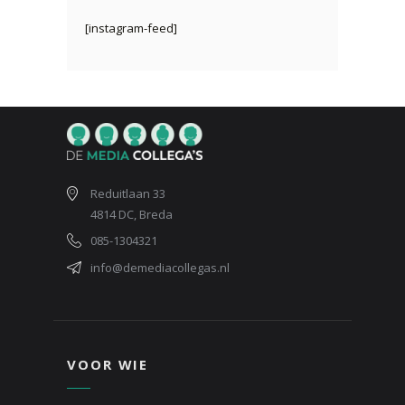
[instagram-feed]
Reduitlaan 33
4814 DC, Breda
085-1304321
info@demediacollegas.nl
VOOR WIE