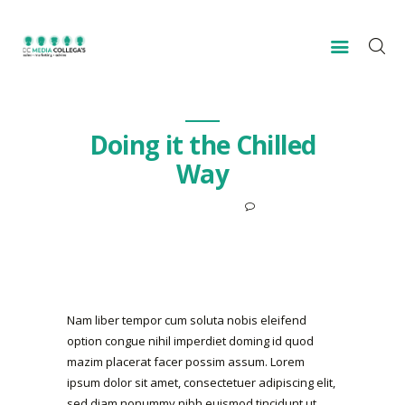
HOME
Doing it the Chilled
VOOR WIE?
Way
OVER ONS
0
CONTACT
5 OKTOBER 2017
Nam liber tempor cum soluta nobis eleifend
option congue nihil imperdiet doming id quod
mazim placerat facer possim assum. Lorem
ipsum dolor sit amet, consectetuer adipiscing elit,
sed diam nonummy nibh euismod tincidunt ut