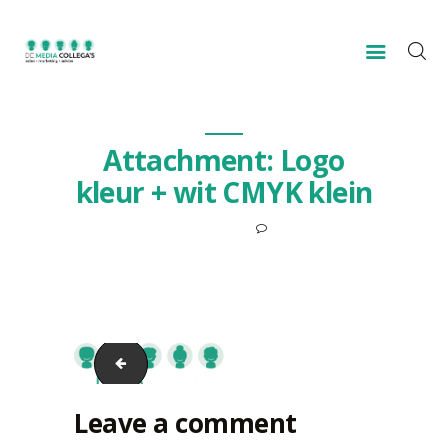
HOME
Attachment: Logo
VOOR WIE?
kleur + wit CMYK klein
OVER ONS
0
CONTACT
11 MEI 2018
Logo kleur + wit CMYK
Leave a comment