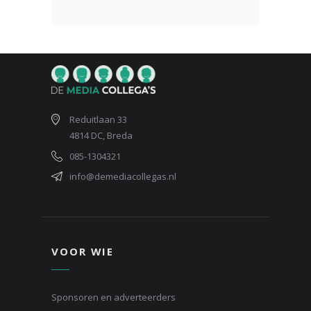
Reduitlaan 33
4814 DC, Breda
085-1304321
info@demediacollegas.nl
VOOR WIE
Sponsoren en adverteerders