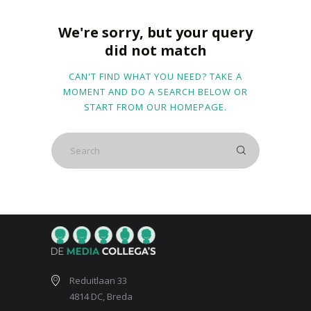
We're sorry, but your query
did not match
CAN'T FIND WHAT YOU NEED? TAKE A
MOMENT AND DO A SEARCH BELOW OR
START FROM
OUR HOMEPAGE
.
Reduitlaan 33
4814 DC, Breda