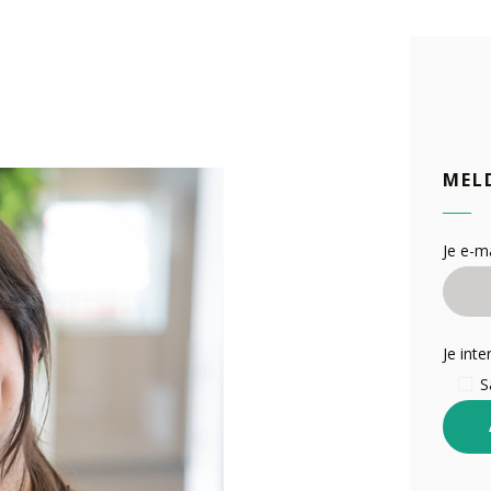
MEL
Je e-ma
Je inte
S