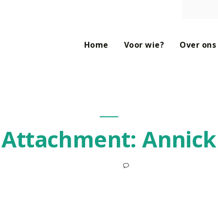
HOME
VOOR WIE?
Home
Voor wie?
Over ons
OVER ONS
CONTACT
Attachment: Annick
0
1 MEI 2018