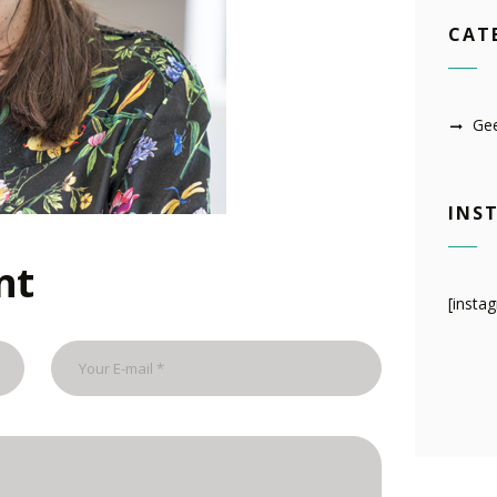
CAT
Gee
INS
nt
[insta