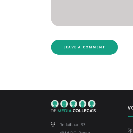
V
Reduitlaan 33
Sp
4814 DC, Breda