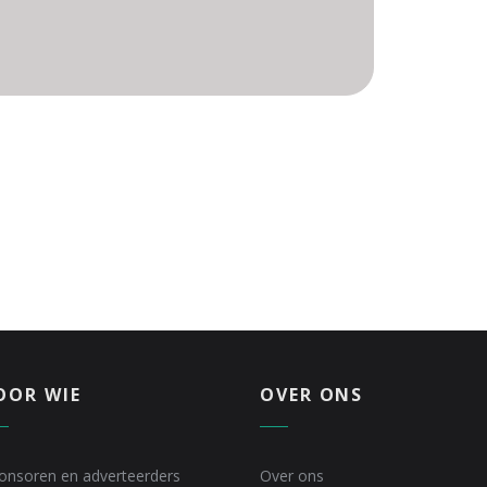
OOR WIE
OVER ONS
onsoren en adverteerders
Over ons